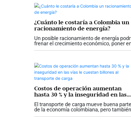
¿Cuánto le costaría a Colombia un
racionamiento de energía?
Un posible racionamiento de energía podr
frenar el crecimiento económico, poner e
riesgo cerca de 230.000 empleos, elevar l
inflación y afectar la confianza de
consumidores e inversionistas. La...
Costos de operación aumentan
hasta 30 % y la inseguridad en las
vías le cuestan billones al
El transporte de carga mueve buena part
transporte de carga
de la economía colombiana, pero tambié
enfrenta uno de los momentos más
desafiantes de los últimos años. Mientras
Ministerio de Transporte reporta que...