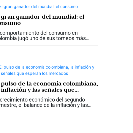
l gran ganador del mundial: el
onsumo
 comportamiento del consumo en
lombia jugó uno de sus torneos más
portantes durante este mundial 2026 y
lió campeón. A lo largo de las etapas del
cuentro deportivo, en el canal moderno...
l pulso de la economía colombiana,
 inflación y las señales que
speran los mercados
 crecimiento económico del segundo
imestre, el balance de la inflación y las
sas de interés durante la primera mitad
l año, la transición hacia el nuevo
bierno y sus efectos sobre los activos...