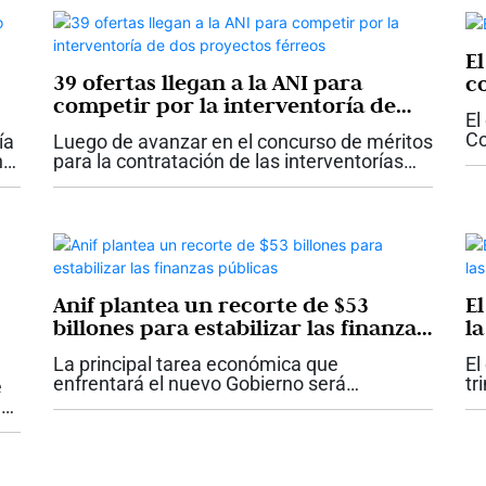
E
39 ofertas llegan a la ANI para
c
competir por la interventoría de
El
dos proyectos férreos
Co
ía
Luego de avanzar en el concurso de méritos
im
n
para la contratación de las interventorías
sa
a
que le harán seguimiento y control a las
en
adecuaciones e intervenciones que se
adelantarán en los corredores férreos...
Anif plantea un recorte de $53
E
billones para estabilizar las finanzas
la
públicas
e
La principal tarea económica que
El
enfrentará el nuevo Gobierno será
tr
e
recuperar la sostenibilidad de las finanzas
ta
n
públicas. Ese es el mensaje del más
de
reciente comentario económico de Anif, que
Go
 el
plantea...