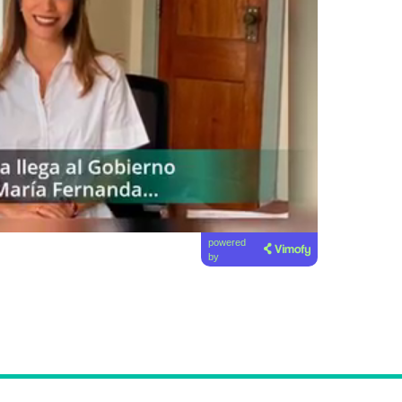
powered
by