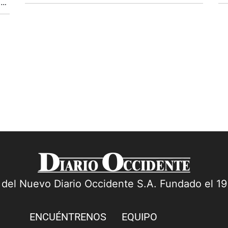
recuperar la sostenibilidad de las finanzas
ta
n
públicas. Ese es el mensaje del más
de
reciente comentario económico de Anif, que
Go
 el
plantea...
a del Nuevo Diario Occidente S.A. Fundado el 1
ENCUÉNTRENOS
EQUIPO