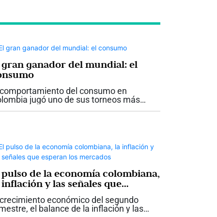
l gran ganador del mundial: el
onsumo
 comportamiento del consumo en
lombia jugó uno de sus torneos más
portantes durante este mundial 2026 y
lió campeón. A lo largo de las etapas del
cuentro deportivo, en el canal moderno...
l pulso de la economía colombiana,
 inflación y las señales que
speran los mercados
 crecimiento económico del segundo
imestre, el balance de la inflación y las