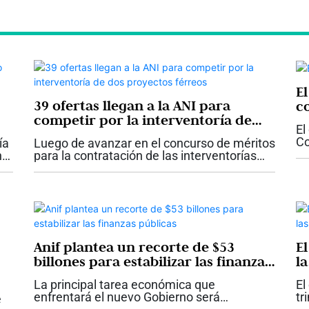
E
39 ofertas llegan a la ANI para
c
competir por la interventoría de
El
dos proyectos férreos
Co
ía
Luego de avanzar en el concurso de méritos
im
n
para la contratación de las interventorías
sa
a
que le harán seguimiento y control a las
en
adecuaciones e intervenciones que se
adelantarán en los corredores férreos...
Anif plantea un recorte de $53
E
billones para estabilizar las finanzas
la
públicas
e
La principal tarea económica que
El
enfrentará el nuevo Gobierno será
tr
e