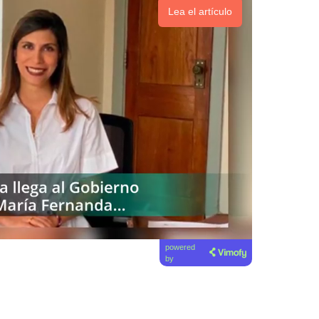
Lea el artículo
powered
by