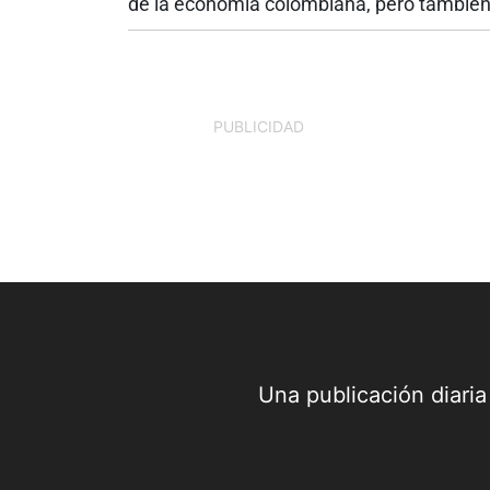
de la economía colombiana, pero tambié
enfrenta uno de los momentos más
desafiantes de los últimos años. Mientras
Ministerio de Transporte reporta que...
PUBLICIDAD
Una publicación diari