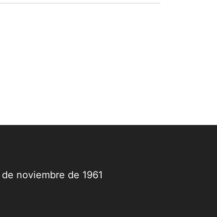
sas de interés durante la primera mitad
l año, la transición hacia el nuevo
bierno y sus efectos sobre los activos...
9 de noviembre de 1961