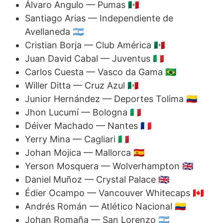
Álvaro Angulo — Pumas 🇲🇽
Santiago Arias — Independiente de
Avellaneda 🇦🇷
Cristian Borja — Club América 🇲🇽
Juan David Cabal — Juventus 🇮🇹
Carlos Cuesta — Vasco da Gama 🇧🇷
Willer Ditta — Cruz Azul 🇲🇽
Junior Hernández — Deportes Tolima 🇨🇴
Jhon Lucumí — Bologna 🇮🇹
Déiver Machado — Nantes 🇫🇷
Yerry Mina — Cagliari 🇮🇹
Johan Mojica — Mallorca 🇪🇸
Yerson Mosquera — Wolverhampton 🇬🇧
Daniel Muñoz — Crystal Palace 🇬🇧
Édier Ocampo — Vancouver Whitecaps 🇨🇦
Andrés Román — Atlético Nacional 🇨🇴
Johan Romaña — San Lorenzo 🇦🇷