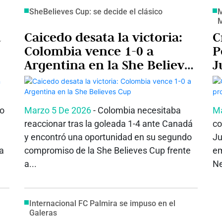
SheBelieves Cup: se decide el clásico
M
a
Caicedo desata la victoria:
C
Colombia vence 1-0 a
P
Argentina en la She Believes
J
Cup
R
io
Marzo 5 De 2026
- Colombia necesitaba
Ma
reaccionar tras la goleada 1-4 ante Canadá
co
y encontró una oportunidad en su segundo
Ju
a
compromiso de la She Believes Cup frente
em
a...
Ne
Internacional FC Palmira se impuso en el
Galeras