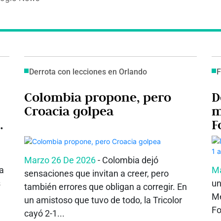
Derrota con lecciones en Orlando
F
Colombia propone, pero
D
Croacia golpea
m
e
F
Marzo 26 De 2026
- Colombia dejó
a
Ma
sensaciones que invitan a creer, pero
s
un
también errores que obligan a corregir. En
Me
un amistoso que tuvo de todo, la Tricolor
Fo
cayó 2-1...