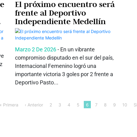
ue
El próximo encuentro será
frente al Deportivo
Independiente Medellín
Marzo 2 De 2026
- En un vibrante
ve
compromiso disputado en el sur del país,
ez
Internacional Femenino logró una
importante victoria 3 goles por 2 frente a
Deportivo Pasto...
« Primera
‹ Anterior
2
3
4
5
6
7
8
9
10
S