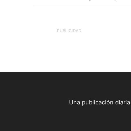
La cantante colombiana volverá a ocupar
un lugar privilegiado en uno de los
escenarios de mayor audiencia mundial al
PUBLICIDAD
Una publicación diari