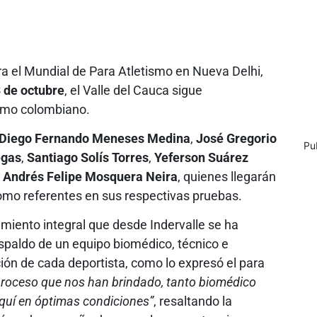
 el Mundial de Para Atletismo en Nueva Delhi,
3 de octubre
, el Valle del Cauca sigue
ismo colombiano.
Diego Fernando Meneses Medina
,
José Gregorio
Pu
egas
,
Santiago Solís Torres
,
Yeferson Suárez
y
Andrés Felipe Mosquera Neira
, quienes llegarán
omo referentes en sus respectivas pruebas.
miento integral que desde Indervalle se ha
espaldo de un equipo biomédico, técnico e
ación de cada deportista, como lo expresó el para
 proceso que nos han brindado, tanto biomédico
aquí en óptimas condiciones”
, resaltando la