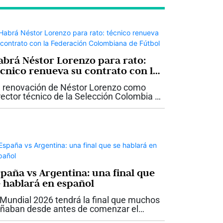
abrá Néstor Lorenzo para rato:
écnico renueva su contrato con la
ederación Colombiana de Fútbol
 renovación de Néstor Lorenzo como
rector técnico de la Selección Colombia ya
 oficial. La Federación Colombiana de
tbol anunció este jueves 23 de julio la
ntinuidad del entrenador...
spaña vs Argentina: una final que
e hablará en español
 Mundial 2026 tendrá la final que muchos
ñaban desde antes de comenzar el
rneo. España y Argentina disputarán el