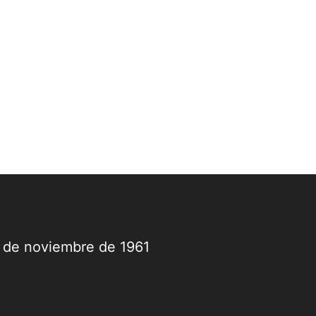
tulo el próximo domingo 19 de julio, en un
elo que reunirá a dos selecciones...
9 de noviembre de 1961