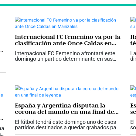
Internacional FC Femenino va por la
H
clasificación ante Once Caldas en
t
Manizales
F
Internacional FC Femenino afrontará este
La
domingo un partido determinante en sus
di
aspiraciones de avanzar a los
es
cuadrangulares semifinales de la Liga
Fú
BetPlay Femenina. El conjunto de Palmira
co
visitará a Once...
España y Argentina disputan la
E
corona del mundo en una final de
s
leyenda
El fútbol tendrá este domingo uno de esos
El
a
partidos destinados a quedar grabados para
so
na
siempre en la historia. España y Argentina
to
a.