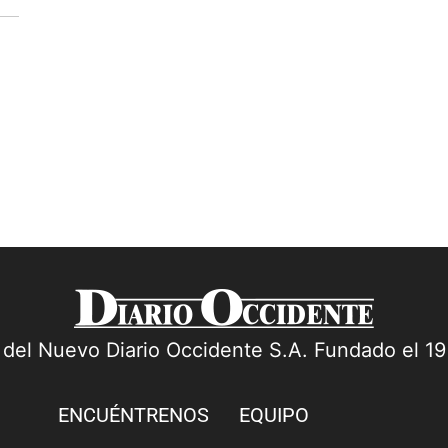
se enfrentarán en la gran final del Mundial
tí
de la FIFA 2026, un duelo que...
du
...
a del Nuevo Diario Occidente S.A. Fundado el 1
ENCUÉNTRENOS
EQUIPO