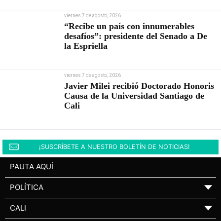
viernes 7 de agosto, 2026
“Recibe un país con innumerables
desafíos”: presidente del Senado a De
la Espriella
viernes 7 de agosto, 2026
Javier Milei recibió Doctorado Honoris
Causa de la Universidad Santiago de
Cali
¡SUSCRÍBETE A NUESTRO BOLETÍN DE NOTICIAS!
PAUTA AQUÍ
POLÍTICA
▼
CALI
▼