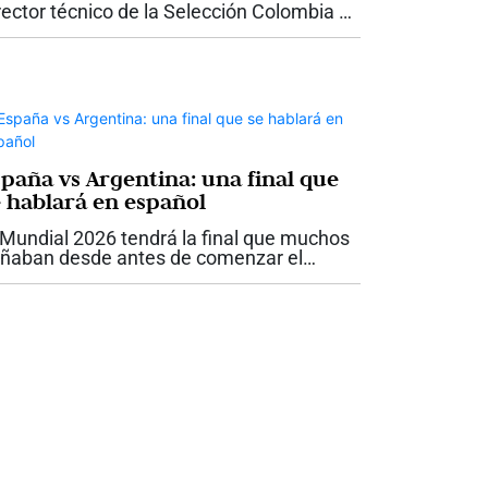
rector técnico de la Selección Colombia ya
 oficial. La Federación Colombiana de
tbol anunció este jueves 23 de julio la
ntinuidad del entrenador...
spaña vs Argentina: una final que
e hablará en español
 Mundial 2026 tendrá la final que muchos
ñaban desde antes de comenzar el
rneo. España y Argentina disputarán el
tulo el próximo domingo 19 de julio, en un
elo que reunirá a dos selecciones...