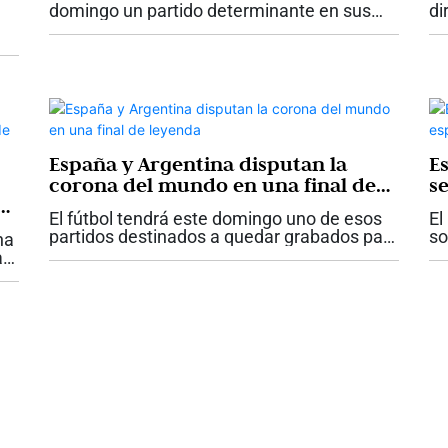
domingo un partido determinante en sus
di
aspiraciones de avanzar a los
es
cuadrangulares semifinales de la Liga
Fú
BetPlay Femenina. El conjunto de Palmira
co
visitará a Once...
España y Argentina disputan la
E
corona del mundo en una final de
s
leyenda
El fútbol tendrá este domingo uno de esos
El
a
partidos destinados a quedar grabados para
so
na
siempre en la historia. España y Argentina
to
a.
se enfrentarán en la gran final del Mundial
tí
de la FIFA 2026, un duelo que...
du
...