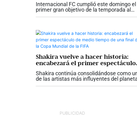
semifinales de la Liga BetPlay
Internacional FC cumplió este domingo el
Femenina
primer gran objetivo de la temporada al
asegurar su clasificación a los
cuadrangulares semifinales de la Liga
BetPlay Femenina 2026. El conjunto
palmirano empató...
Shakira vuelve a hacer historia:
encabezará el primer espectáculo
de medio tiempo de una final de l
Shakira continúa consolidándose como u
Copa Mundial de la FIFA
de las artistas más influyentes del planet
La cantante colombiana volverá a ocupar
un lugar privilegiado en uno de los
escenarios de mayor audiencia mundial al
PUBLICIDAD