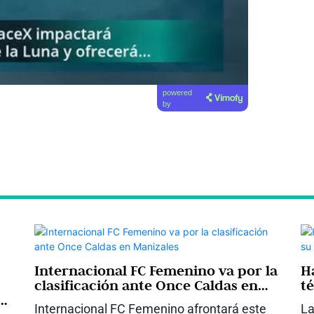
powered
by
Internacional FC Femenino va por la
H
clasificación ante Once Caldas en
t
Manizales
F
Internacional FC Femenino afrontará este
La