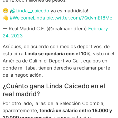
😁 ¡
@Linda__caicedo
ya es madridista!
👋
#WelcomeLinda
pic.twitter.com/7QdvmEf8Mc
— Real Madrid C.F. (@realmadridfem)
February
24, 2023
Así pues, de acuerdo con medios deportivos, de
esta cifra
Linda se quedaría con el 10%
, visto ni el
América de Cali ni el Deportivo Cali, equipos en
donde militaba, tienen derecho a reclamar parte
de la negociación.
¿Cuánto gana Linda Caicedo en el
real madrid?
Por otro lado, la ‘as’ de la Selección Colombia,
aparentemente,
tendrá un salario entre 15.000 y
20.000 euros por año
, aunque esta cifra