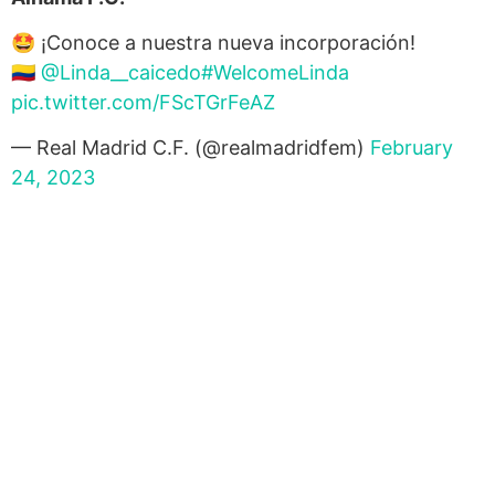
🤩 ¡Conoce a nuestra nueva incorporación!
🇨🇴
@Linda__caicedo
#WelcomeLinda
pic.twitter.com/FScTGrFeAZ
— Real Madrid C.F. (@realmadridfem)
February
24, 2023