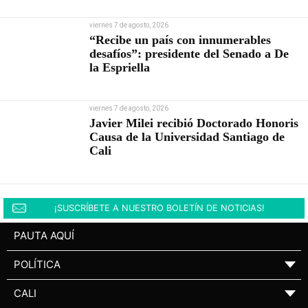
viernes 7 de agosto, 2026
“Recibe un país con innumerables
desafíos”: presidente del Senado a De
la Espriella
viernes 7 de agosto, 2026
Javier Milei recibió Doctorado Honoris
Causa de la Universidad Santiago de
Cali
¡SUSCRÍBETE A NUESTRO BOLETÍN DE NOTICIAS!
PAUTA AQUÍ
POLÍTICA
▼
CALI
▼