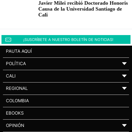
Javier Milei recibió Doctorado Honoris
Causa de la Universidad Santiago de
Cali
¡SUSCRÍBETE A NUESTRO BOLETÍN DE NOTICIAS!
PAUTA AQUÍ
POLÍTICA
▼
CALI
▼
REGIONAL
▼
COLOMBIA
EBOOKS
OPINIÓN
▼