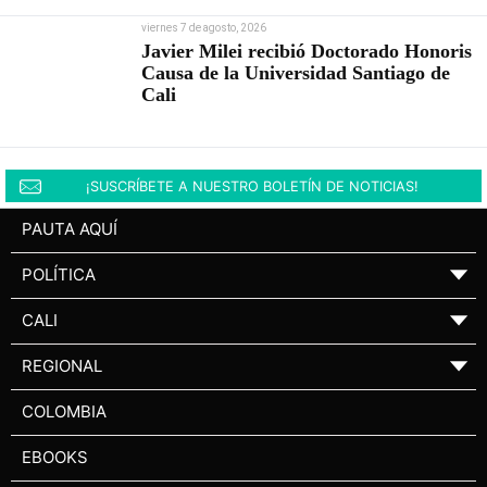
viernes 7 de agosto, 2026
Javier Milei recibió Doctorado Honoris
Causa de la Universidad Santiago de
Cali
¡SUSCRÍBETE A NUESTRO BOLETÍN DE NOTICIAS!
PAUTA AQUÍ
POLÍTICA
▼
CALI
▼
REGIONAL
▼
COLOMBIA
EBOOKS