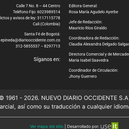
Calle 7 No. 8 – 44 Centro
Editora General:
Teléfono Fijo: 6023989514
Rosa María Agudelo Ayerbe
ictos y avisos de ley: 3117115778
Jefe de Redacción:
Cali (Colombia)
Mauricio Ríos Giraldo
Santa Fé de Bogotá:
Coordinadora de Redacción:
epineda@diariooccidente.com.co
Claudia Alexandra Delgado Salga
312-5855537 – 8297713
Directora Comercial y de Mercade
Síganos en:
Maria Isabel Saavedra
Coordinador de Circulación:
Jhony Guerrero
© 1961 - 2026. NUEVO DIARIO OCCIDENTE S.A
rcial, así como su traducción a cualquier idioma 
Ver mapa del sitio
| Desarrollado por: