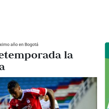
óximo año en Bogotá
retemporada la
a