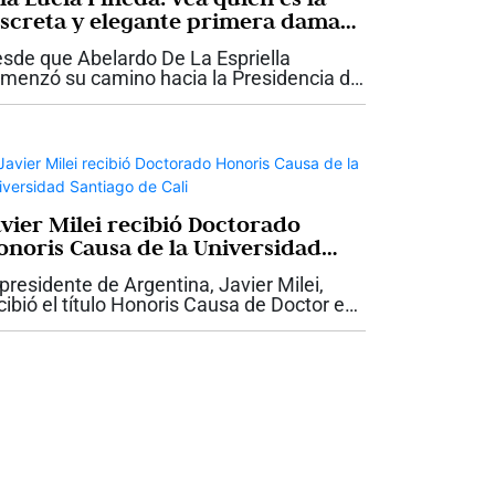
iscreta y elegante primera dama
ue acompaña a Abelardo De La
sde que Abelardo De La Espriella
priella
menzó su camino hacia la Presidencia de
lombia, Ana Lucía Pineda ha llamado la
ención por una característica que ha
ntenido incluso en los momentos de
yor...
avier Milei recibió Doctorado
onoris Causa de la Universidad
ntiago de Cali
 presidente de Argentina, Javier Milei,
cibió el título Honoris Causa de Doctor en
ministración otorgado por la Universidad
ntiago de Cali, USC, durante su visita a la
pital vallecaucana para...