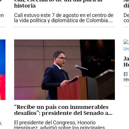
historia
d
q
en
Cali estuvo este 7 de agosto en el centro de
De
Es
la vida política y diplomática de Colombia.
co
La posesión de Abelardo de la Espriella
Co
mo
como presidente de la República, la primera
at
realizada fuera de Bogotá,...
ma
ma
J
H
Sa
El
re
Ad
Sa
ca
“Recibe un país con innumerables
desafíos”: presidente del Senado a
De la Espriella
,
El presidente del Congreso, Honorio
Henríquez, advirtió sobre los principales