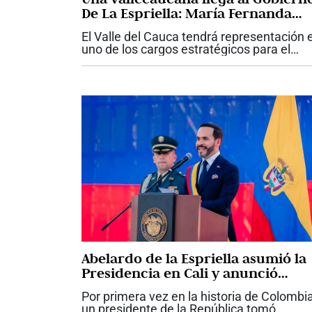
De La Espriella: María Fernanda
Santa, nueva viceministra de
El Valle del Cauca tendrá representación 
Infraestructura
uno de los cargos estratégicos para el
desarrollo de las grandes obras del país.
María Fernanda Santa fue designada co
nueva viceministra de...
Abelardo de la Espriella asumió la
Presidencia en Cali y anunció
ofensiva contra el crimen y la
Por primera vez en la historia de Colombia
corrupción
un presidente de la República tomó