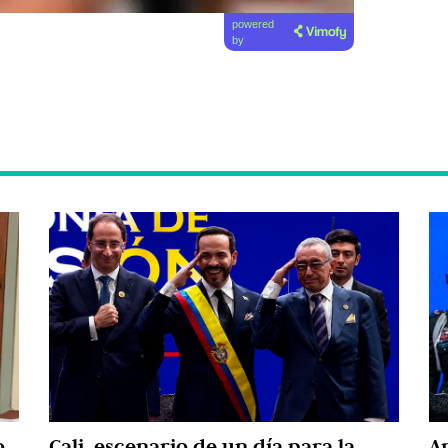
powered
by
o
Cali, escenario de un día para la
A