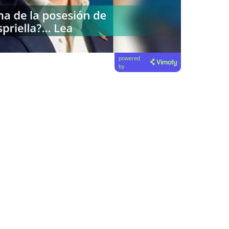
powered
by