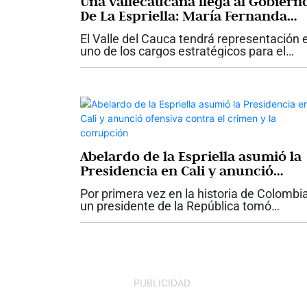
Una vallecaucana llega al Gobiern
De La Espriella: María Fernanda
Santa, nueva viceministra de
El Valle del Cauca tendrá representación 
Infraestructura
uno de los cargos estratégicos para el
desarrollo de las grandes obras del país.
María Fernanda Santa fue designada co
nueva viceministra de...
Abelardo de la Espriella asumió la
Presidencia en Cali y anunció
ofensiva contra el crimen y la
Por primera vez en la historia de Colombia
corrupción
un presidente de la República tomó
posesión de su cargo en Cali. Abelardo de
Espriella asumió este 7 de agosto la jefat
del Estado en una jornada que...
PUBLICIDAD