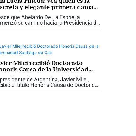
na Lucía Pineda: vea quién es la
iscreta y elegante primera dama
ue acompaña a Abelardo De La
sde que Abelardo De La Espriella
priella
menzó su camino hacia la Presidencia de
lombia, Ana Lucía Pineda ha llamado la
ención por una característica que ha
ntenido incluso en los momentos de
yor...
avier Milei recibió Doctorado
onoris Causa de la Universidad
ntiago de Cali
 presidente de Argentina, Javier Milei,
cibió el título Honoris Causa de Doctor en
ministración otorgado por la Universidad
ntiago de Cali, USC, durante su visita a la
pital vallecaucana para...