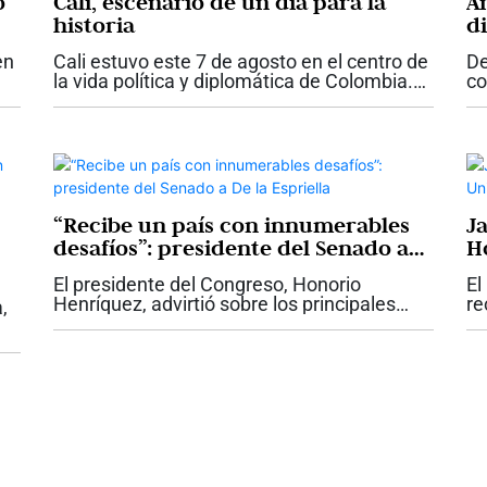
o
Cali, escenario de un día para la
A
historia
d
q
en
Cali estuvo este 7 de agosto en el centro de
De
Es
la vida política y diplomática de Colombia.
co
La posesión de Abelardo de la Espriella
Co
mo
como presidente de la República, la primera
at
realizada fuera de Bogotá,...
ma
ma
“Recibe un país con innumerables
J
desafíos”: presidente del Senado a
H
De la Espriella
Sa
El presidente del Congreso, Honorio
El
Henríquez, advirtió sobre los principales
re
,
desafíos que, a su juicio, deberá enfrentar el
Ad
gobierno de Abelardo de la Espriella,
Sa
 la
durante el discurso que pronunció...
ca
ura