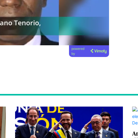
powered
by
A