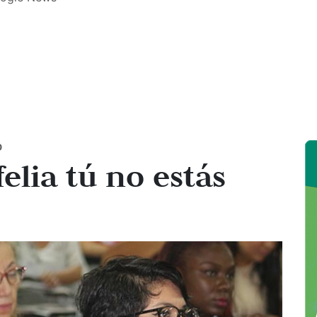
o
lia tú no estás