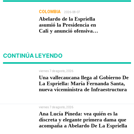
COLOMBIA
2026-08-07
Abelardo de la Espriella
asumió la Presidencia en
Cali y anunció ofensiva
contra el crimen y la
corrupción
CONTINÚA LEYENDO
viernes 7 de agosto, 2026
Una vallecaucana llega al Gobierno De
La Espriella: María Fernanda Santa,
nueva viceministra de Infraestructura
viernes 7 de agosto, 2026
Ana Lucía Pineda: vea quién es la
discreta y elegante primera dama que
acompaña a Abelardo De La Espriella