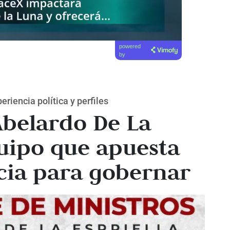
powered
by
riencia política y perfiles
Abelardo De La
quipo que apuesta
cia para gobernar