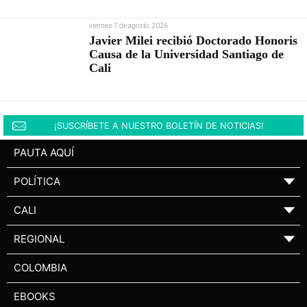
viernes 7 de agosto, 2026
Javier Milei recibió Doctorado Honoris
Causa de la Universidad Santiago de
Cali
¡SUSCRÍBETE A NUESTRO BOLETÍN DE NOTICIAS!
PAUTA AQUÍ
POLÍTICA
▼
CALI
▼
REGIONAL
▼
COLOMBIA
EBOOKS