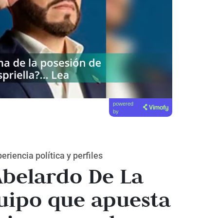
powered
by
riencia política y perfiles
Abelardo De La
quipo que apuesta