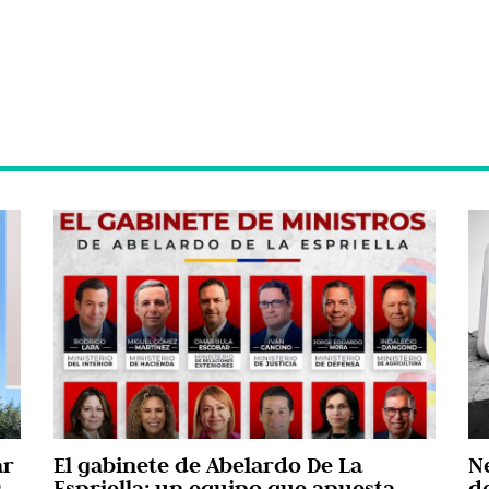
ar
El gabinete de Abelardo De La
N
s
Espriella: un equipo que apuesta
d