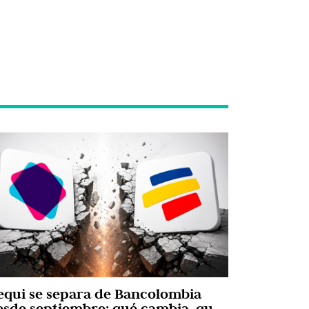
equi se separa de Bancolombia
esde septiembre: qué cambia, qué