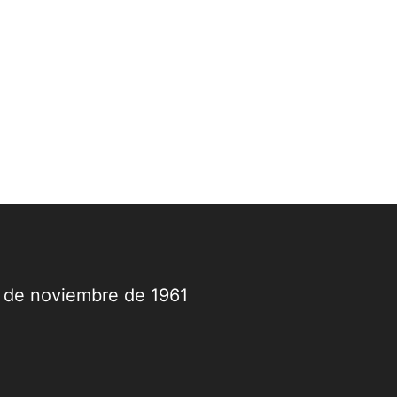
.120 integrantes en diciembre de 2022 a
.802 en julio de 2026, lo que representa
...
9 de noviembre de 1961