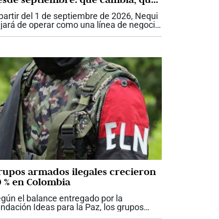
igue igual y qué deben tener en
partir del 1 de septiembre de 2026, Nequi
uenta los usuarios
jará de operar como una línea de negocio
 Bancolombia y se convertirá en Nequi
A. Compañía de Financiamiento, una
tidad independiente que hará parte...
rupos armados ilegales crecieron
0 % en Colombia
gún el balance entregado por la
ndación Ideas para la Paz, los grupos
mados ilegales en Colombia pasaron de