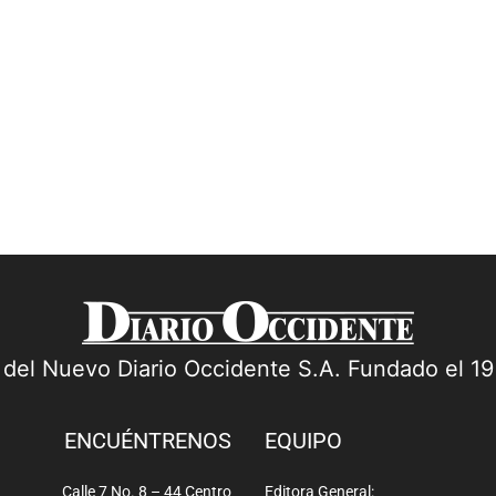
Infracciones de Tránsito (SAST)
15
comenzarían a operar a partir del próximo
28
15 de agosto de 2026 en la...
un
a del Nuevo Diario Occidente S.A. Fundado el 1
ENCUÉNTRENOS
EQUIPO
Calle 7 No. 8 – 44 Centro
Editora General: