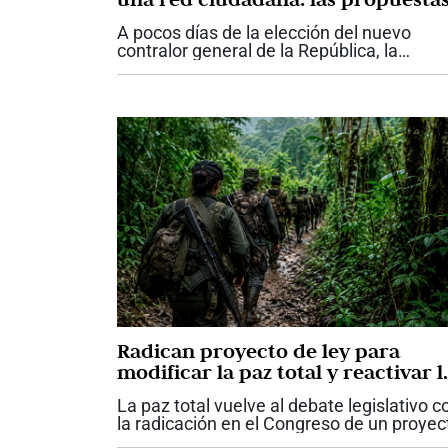
de Diana Carolina Torres para la
A pocos días de la elección del nuevo
Contraloría
contralor general de la República, la
candidata Diana Carolina Torres presentó
las principales propuestas con las que
aspira a dirigir el organismo de...
Radican proyecto de ley para
modificar la paz total y reactivar l
órdenes de captura suspendidas
La paz total vuelve al debate legislativo c
la radicación en el Congreso de un proyec
de ley que propone modificar y derogar