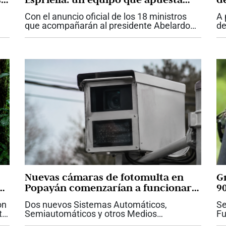
por la experiencia para gobernar
s
Con el anuncio oficial de los 18 ministros
A 
c
que acompañarán al presidente Abelardo
de
De La Espriella, el nuevo Gobierno comienza
de
a revelar la hoja de ruta con la que espera
S.
conducir al país durante los...
en
Nuevas cámaras de fotomulta en
G
as
Popayán comenzarían a funcionar
9
el 15 de agosto
on
Dos nuevos Sistemas Automáticos,
Se
to
Semiautomáticos y otros Medios
Fu
Tecnológicos para la Detección de
ar