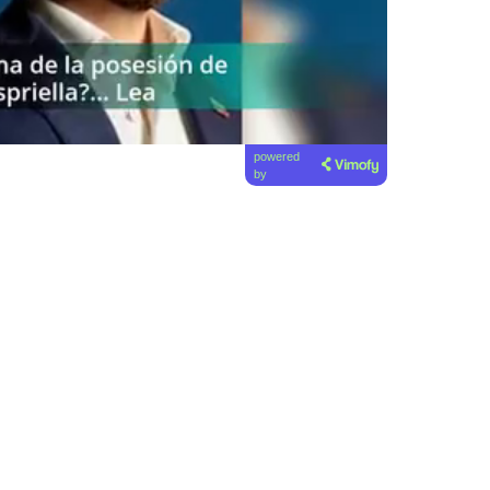
powered
by