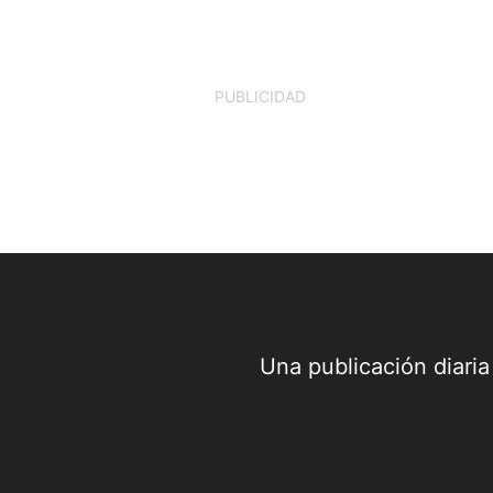
varias disposiciones de la Ley 2272 de
2022. La iniciativa plantea...
PUBLICIDAD
Una publicación diari