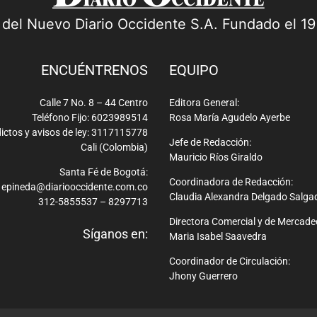
a del Nuevo Diario Occidente S.A. Fundado el 1
ENCUÉNTRENOS
EQUIPO
Calle 7 No. 8 – 44 Centro
Editora General:
Teléfono Fijo: 6023989514
Rosa María Agudelo Ayerbe
ictos y avisos de ley: 3117115778
Jefe de Redacción:
Cali (Colombia)
Mauricio Ríos Giraldo
Santa Fé de Bogotá:
Coordinadora de Redacción:
epineda@diariooccidente.com.co
Claudia Alexandra Delgado Salga
312-5855537 – 8297713
Directora Comercial y de Mercade
Síganos en:
Maria Isabel Saavedra
Coordinador de Circulación:
Jhony Guerrero