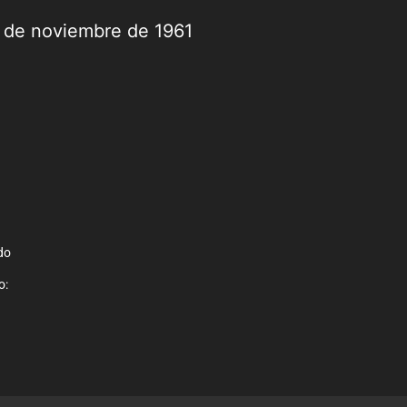
9 de noviembre de 1961
do
o: