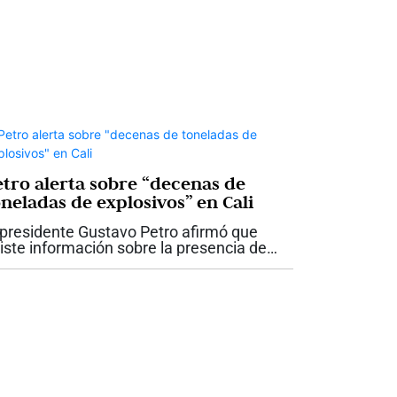
etro alerta sobre “decenas de
oneladas de explosivos” en Cali
 presidente Gustavo Petro afirmó que
iste información sobre la presencia de
plosivos en Cali y otras zonas del país
e podrían ser utilizados para cometer
tos terroristas antes de la posesión...