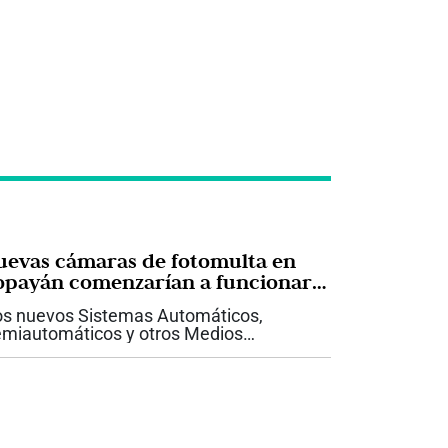
uevas cámaras de fotomulta en
opayán comenzarían a funcionar
 15 de agosto
s nuevos Sistemas Automáticos,
miautomáticos y otros Medios
cnológicos para la Detección de
fracciones de Tránsito (SAST)
menzarían a operar a partir del próximo
 de agosto de 2026 en la...