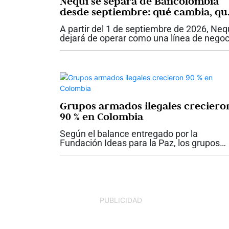
Nequi se separa de Bancolombia
desde septiembre: qué cambia, qu
sigue igual y qué deben tener en
A partir del 1 de septiembre de 2026, Neq
cuenta los usuarios
dejará de operar como una línea de negoc
de Bancolombia y se convertirá en Nequi
S.A. Compañía de Financiamiento, una
entidad independiente que hará parte...
Grupos armados ilegales creciero
90 % en Colombia
Según el balance entregado por la
Fundación Ideas para la Paz, los grupos
armados ilegales en Colombia pasaron d
15.120 integrantes en diciembre de 2022 
28.802 en julio de 2026, lo que representa
un...
PUBLICIDAD