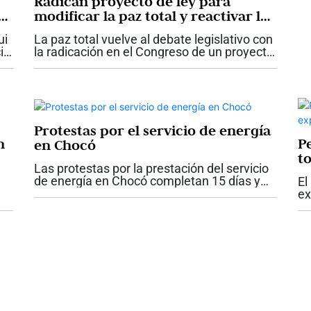
Radican proyecto de ley para
é
modificar la paz total y reactivar las
órdenes de captura suspendidas
ui
La paz total vuelve al debate legislativo con
io
la radicación en el Congreso de un proyecto
de ley que propone modificar y derogar
varias disposiciones de la Ley 2272 de
2022. La iniciativa plantea...
Protestas por el servicio de energía
n
P
en Chocó
t
Las protestas por la prestación del servicio
de energía en Chocó completan 15 días y
El
mantienen bloqueos en cinco municipios
ex
atendidos por la empresa de energía
e
ex
Dispac. Las comunidades responsabilizan
a
qu
a...
ac