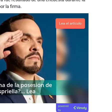
or la firma.
Lea el artículo
powered
by