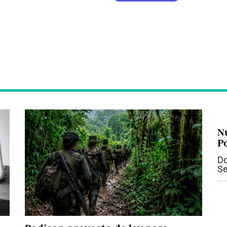
N
P
el
Do
Se
Te
In
co
15