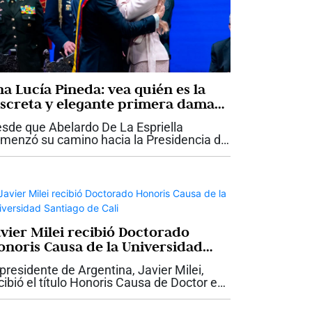
na Lucía Pineda: vea quién es la
iscreta y elegante primera dama
ue acompaña a Abelardo De La
sde que Abelardo De La Espriella
priella
menzó su camino hacia la Presidencia de
lombia, Ana Lucía Pineda ha llamado la
ención por una característica que ha
ntenido incluso en los momentos de
yor...
avier Milei recibió Doctorado
onoris Causa de la Universidad
ntiago de Cali
 presidente de Argentina, Javier Milei,
cibió el título Honoris Causa de Doctor en
ministración otorgado por la Universidad
ntiago de Cali, USC, durante su visita a la