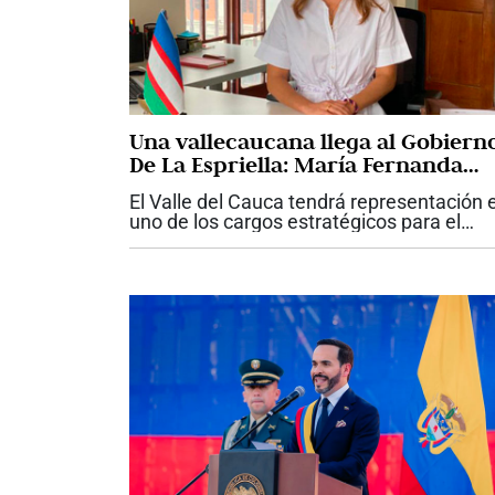
Una vallecaucana llega al Gobiern
De La Espriella: María Fernanda
Santa, nueva viceministra de
El Valle del Cauca tendrá representación 
Infraestructura
uno de los cargos estratégicos para el
desarrollo de las grandes obras del país.
María Fernanda Santa fue designada co
nueva viceministra de...