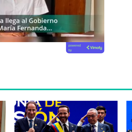
powered
by