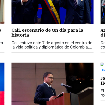
o
Cali, escenario de un día para la
A
historia
d
q
en
Cali estuvo este 7 de agosto en el centro de
De
Es
la vida política y diplomática de Colombia.
co
La posesión de Abelardo de la Espriella
Co
mo
como presidente de la República, la primera
at
realizada fuera de Bogotá,...
ma
ma
J
H
Sa
El
re
Ad
Sa