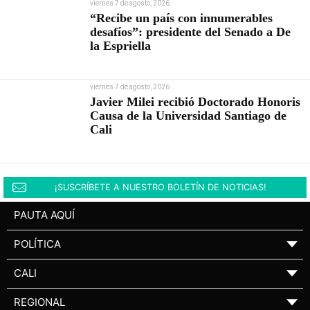
viernes 7 de agosto, 2026
“Recibe un país con innumerables
desafíos”: presidente del Senado a De
la Espriella
viernes 7 de agosto, 2026
Javier Milei recibió Doctorado Honoris
Causa de la Universidad Santiago de
Cali
¡SUSCRÍBETE A NUESTRO BOLETÍN DE NOTICIAS!
PAUTA AQUÍ
POLÍTICA
▼
CALI
▼
REGIONAL
▼