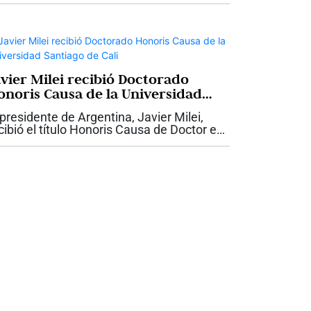
ención por una característica que ha
ntenido incluso en los momentos de
yor...
avier Milei recibió Doctorado
onoris Causa de la Universidad
ntiago de Cali
 presidente de Argentina, Javier Milei,
cibió el título Honoris Causa de Doctor en
ministración otorgado por la Universidad
ntiago de Cali, USC, durante su visita a la
pital vallecaucana para...