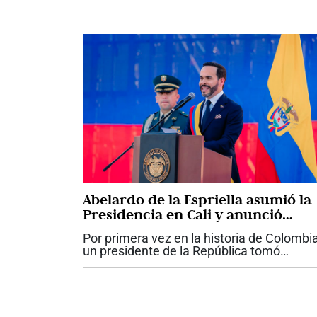
María Fernanda Santa fue designada co
nueva viceministra de...
Abelardo de la Espriella asumió la
Presidencia en Cali y anunció
ofensiva contra el crimen y la
Por primera vez en la historia de Colombia
corrupción
un presidente de la República tomó
posesión de su cargo en Cali. Abelardo de
Espriella asumió este 7 de agosto la jefat
del Estado en una jornada que...