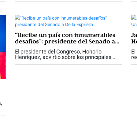
mo
como presidente de la República, la primera
at
realizada fuera de Bogotá,...
ma
ma
“Recibe un país con innumerables
J
desafíos”: presidente del Senado a
H
De la Espriella
Sa
El presidente del Congreso, Honorio
El
Henríquez, advirtió sobre los principales
re
desafíos que, a su juicio, deberá enfrentar el
Ad
gobierno de Abelardo de la Espriella,
Sa
durante el discurso que pronunció...
ca
,
 la
ura