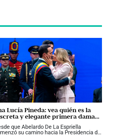
na Lucía Pineda: vea quién es la
iscreta y elegante primera dama
ue acompaña a Abelardo De La
sde que Abelardo De La Espriella
priella
menzó su camino hacia la Presidencia de
lombia, Ana Lucía Pineda ha llamado la