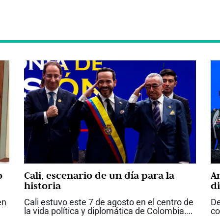
o
Cali, escenario de un día para la
A
historia
d
q
en
Cali estuvo este 7 de agosto en el centro de
De
Es
la vida política y diplomática de Colombia.
co
La posesión de Abelardo de la Espriella
Co