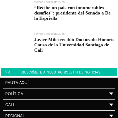
viernes 7 de agosto, 2026
“Recibe un país con innumerables
desafíos”: presidente del Senado a De
la Espriella
viernes 7 de agosto, 2026
Javier Milei recibió Doctorado Honoris
Causa de la Universidad Santiago de
Cali
¡SUSCRÍBETE A NUESTRO BOLETÍN DE NOTICIAS!
PAUTA AQUÍ
POLÍTICA
▼
CALI
▼
REGIONAL
▼