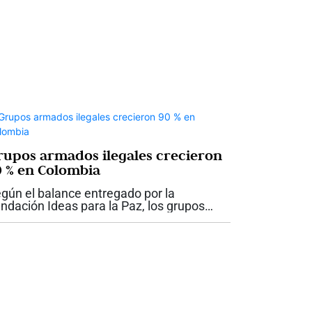
rupos armados ilegales crecieron
0 % en Colombia
gún el balance entregado por la
ndación Ideas para la Paz, los grupos
mados ilegales en Colombia pasaron de
.120 integrantes en diciembre de 2022 a
.802 en julio de 2026, lo que representa
...