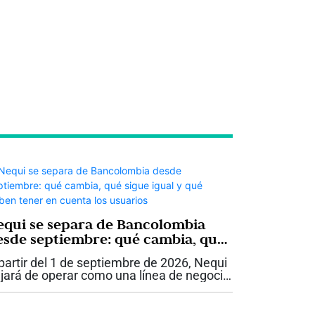
equi se separa de Bancolombia
esde septiembre: qué cambia, qué
igue igual y qué deben tener en
partir del 1 de septiembre de 2026, Nequi
uenta los usuarios
jará de operar como una línea de negocio
 Bancolombia y se convertirá en Nequi
A. Compañía de Financiamiento, una
tidad independiente que hará parte...