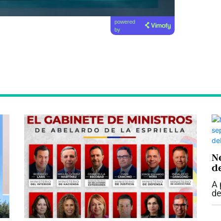
powered
by
N
d
s
A 
c
de
de
S.
en