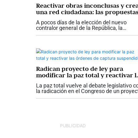
Reactivar obras inconclusas y cre
una red ciudadana: las propuesta
de Diana Carolina Torres para la
A pocos días de la elección del nuevo
Contraloría
contralor general de la República, la
candidata Diana Carolina Torres presentó
las principales propuestas con las que
aspira a dirigir el organismo de...
Radican proyecto de ley para
modificar la paz total y reactivar l
órdenes de captura suspendidas
La paz total vuelve al debate legislativo c
la radicación en el Congreso de un proyec
de ley que propone modificar y derogar
varias disposiciones de la Ley 2272 de
2022. La iniciativa plantea...
PUBLICIDAD