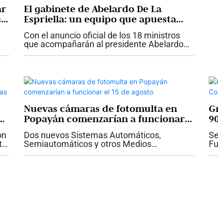
ar
El gabinete de Abelardo De La
s
Espriella: un equipo que apuesta
por la experiencia para gobernar
Con el anuncio oficial de los 18 ministros
que acompañarán al presidente Abelardo
De La Espriella, el nuevo Gobierno comienza
a revelar la hoja de ruta con la que espera
conducir al país durante los...
Nuevas cámaras de fotomulta en
G
as
Popayán comenzarían a funcionar
9
el 15 de agosto
on
Dos nuevos Sistemas Automáticos,
Se
to
Semiautomáticos y otros Medios
Fu
Tecnológicos para la Detección de
ar
Infracciones de Tránsito (SAST)
15
comenzarían a operar a partir del próximo
28
15 de agosto de 2026 en la...
un