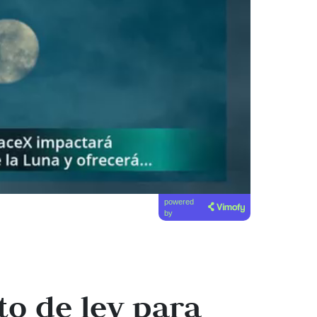
powered
by
o de ley para