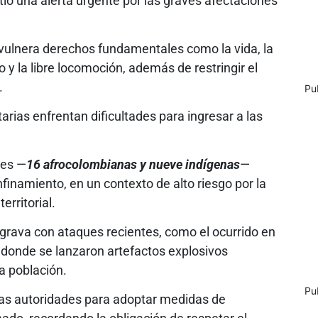
tió una alerta urgente por las graves afectaciones
 vulnera derechos fundamentales como la vida, la
jo y la libre locomoción, además de restringir el
.
Pu
ias enfrentan dificultades para ingresar a las
des —
16 afrocolombianas y nueve indígenas
—
inamiento, en un contexto de alto riesgo por la
rritorial.
 agrava con ataques recientes, como el ocurrido en
ó, donde se lanzaron artefactos explosivos
a población.
Pu
las autoridades para adoptar medidas de