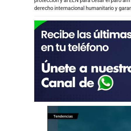
protección y al ELN para cesar el paro ar
derecho internacional humanitario y garanti