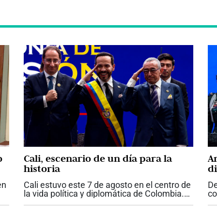
o
Cali, escenario de un día para la
A
historia
d
q
en
Cali estuvo este 7 de agosto en el centro de
De
Es
la vida política y diplomática de Colombia.
co
La posesión de Abelardo de la Espriella
Co
mo
como presidente de la República, la primera
at