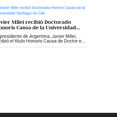
ntenido incluso en los momentos de
yor...
avier Milei recibió Doctorado
onoris Causa de la Universidad
ntiago de Cali
 presidente de Argentina, Javier Milei,
cibió el título Honoris Causa de Doctor en
ministración otorgado por la Universidad
ntiago de Cali, USC, durante su visita a la
pital vallecaucana para...