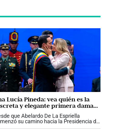
na Lucía Pineda: vea quién es la
iscreta y elegante primera dama
ue acompaña a Abelardo De La
sde que Abelardo De La Espriella
priella
menzó su camino hacia la Presidencia de
lombia, Ana Lucía Pineda ha llamado la
ención por una característica que ha