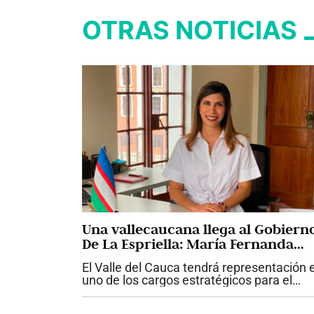
OTRAS NOTICIAS
Una vallecaucana llega al Gobiern
De La Espriella: María Fernanda
Santa, nueva viceministra de
El Valle del Cauca tendrá representación 
Infraestructura
uno de los cargos estratégicos para el
desarrollo de las grandes obras del país.
María Fernanda Santa fue designada co