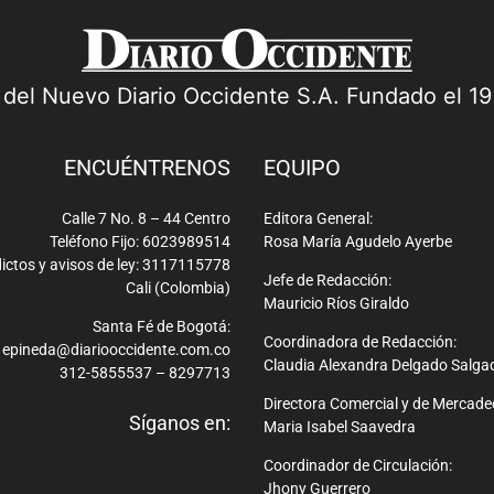
a del Nuevo Diario Occidente S.A. Fundado el 1
ENCUÉNTRENOS
EQUIPO
Calle 7 No. 8 – 44 Centro
Editora General:
Teléfono Fijo: 6023989514
Rosa María Agudelo Ayerbe
ictos y avisos de ley: 3117115778
Jefe de Redacción:
Cali (Colombia)
Mauricio Ríos Giraldo
Santa Fé de Bogotá:
Coordinadora de Redacción:
epineda@diariooccidente.com.co
Claudia Alexandra Delgado Salga
312-5855537 – 8297713
Directora Comercial y de Mercade
Síganos en:
Maria Isabel Saavedra
Coordinador de Circulación:
Jhony Guerrero