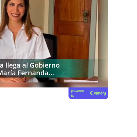
powered
by