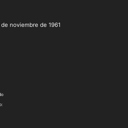
9 de noviembre de 1961
do
o: