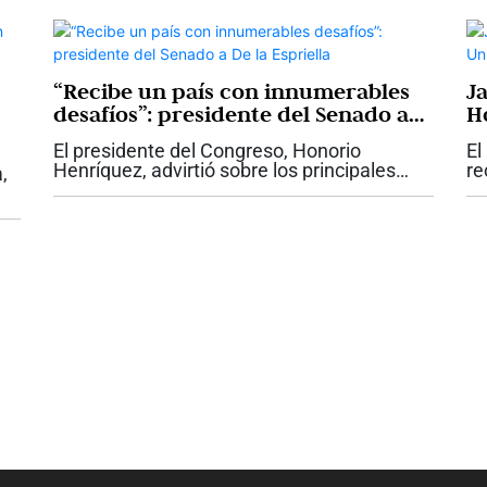
realizada fuera de Bogotá,...
ma
ma
“Recibe un país con innumerables
J
desafíos”: presidente del Senado a
H
De la Espriella
Sa
El presidente del Congreso, Honorio
El
Henríquez, advirtió sobre los principales
re
,
desafíos que, a su juicio, deberá enfrentar el
Ad
gobierno de Abelardo de la Espriella,
Sa
 la
durante el discurso que pronunció...
ca
ura