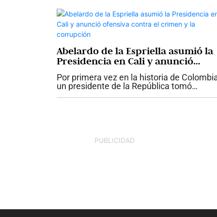
nueva viceministra de...
Abelardo de la Espriella asumió la
Presidencia en Cali y anunció
ofensiva contra el crimen y la
Por primera vez en la historia de Colombia
corrupción
un presidente de la República tomó
posesión de su cargo en Cali. Abelardo de
Espriella asumió este 7 de agosto la jefat
del Estado en una jornada que...
PUBLICIDAD