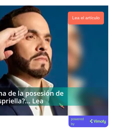
Lea el artículo
powered
by