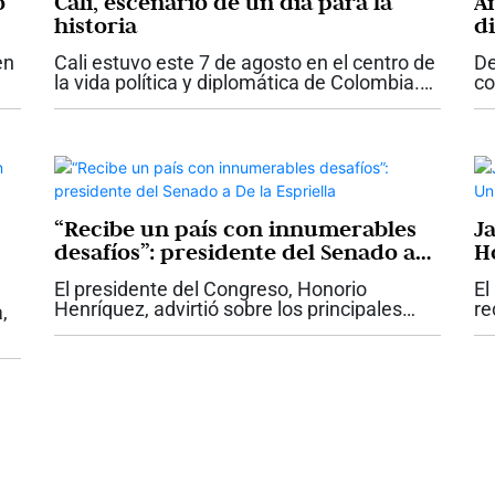
o
Cali, escenario de un día para la
A
historia
d
q
en
Cali estuvo este 7 de agosto en el centro de
De
Es
la vida política y diplomática de Colombia.
co
La posesión de Abelardo de la Espriella
Co
mo
como presidente de la República, la primera
at
realizada fuera de Bogotá,...
ma
ma
“Recibe un país con innumerables
J
desafíos”: presidente del Senado a
H
De la Espriella
Sa
El presidente del Congreso, Honorio
El
Henríquez, advirtió sobre los principales
re
,
desafíos que, a su juicio, deberá enfrentar el
Ad
gobierno de Abelardo de la Espriella,
Sa
 la
durante el discurso que pronunció...
ca
ura