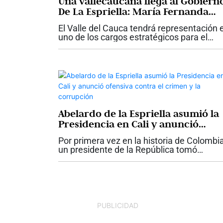
Una vallecaucana llega al Gobiern
De La Espriella: María Fernanda
Santa, nueva viceministra de
El Valle del Cauca tendrá representación 
Infraestructura
uno de los cargos estratégicos para el
desarrollo de las grandes obras del país.
María Fernanda Santa fue designada co
nueva viceministra de...
Abelardo de la Espriella asumió la
Presidencia en Cali y anunció
ofensiva contra el crimen y la
Por primera vez en la historia de Colombia
corrupción
un presidente de la República tomó
posesión de su cargo en Cali. Abelardo de
Espriella asumió este 7 de agosto la jefat
del Estado en una jornada que...
PUBLICIDAD