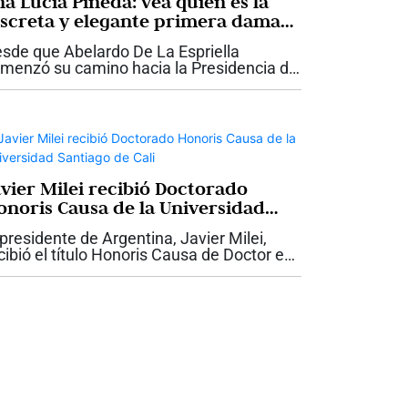
na Lucía Pineda: vea quién es la
iscreta y elegante primera dama
ue acompaña a Abelardo De La
sde que Abelardo De La Espriella
priella
menzó su camino hacia la Presidencia de
lombia, Ana Lucía Pineda ha llamado la
ención por una característica que ha
ntenido incluso en los momentos de
yor...
avier Milei recibió Doctorado
onoris Causa de la Universidad
ntiago de Cali
 presidente de Argentina, Javier Milei,
cibió el título Honoris Causa de Doctor en
ministración otorgado por la Universidad
ntiago de Cali, USC, durante su visita a la
pital vallecaucana para...