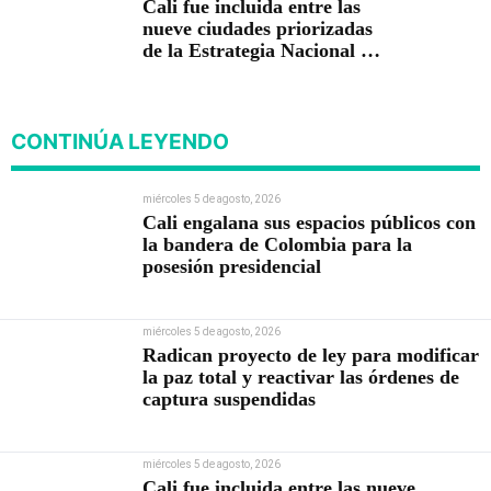
Cali fue incluida entre las
nueve ciudades priorizadas
de la Estrategia Nacional de
Seguridad del Gobierno de
Abelardo De la Espriella
CONTINÚA LEYENDO
miércoles 5 de agosto, 2026
Cali engalana sus espacios públicos con
la bandera de Colombia para la
posesión presidencial
miércoles 5 de agosto, 2026
Radican proyecto de ley para modificar
la paz total y reactivar las órdenes de
captura suspendidas
miércoles 5 de agosto, 2026
Cali fue incluida entre las nueve