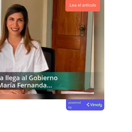
Lea el artículo
powered
by