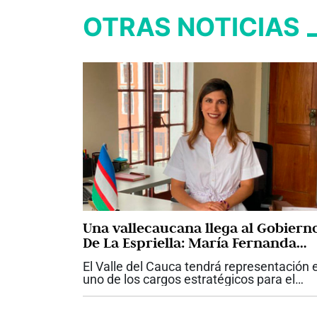
OTRAS NOTICIAS
Una vallecaucana llega al Gobiern
De La Espriella: María Fernanda
Santa, nueva viceministra de
El Valle del Cauca tendrá representación 
Infraestructura
uno de los cargos estratégicos para el
desarrollo de las grandes obras del país.
María Fernanda Santa fue designada co