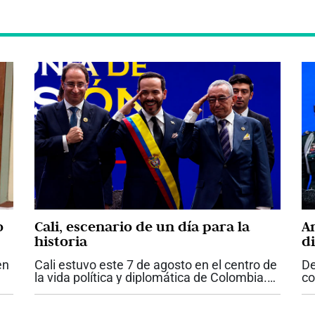
o
Cali, escenario de un día para la
A
historia
d
q
en
Cali estuvo este 7 de agosto en el centro de
De
Es
la vida política y diplomática de Colombia.
co
La posesión de Abelardo de la Espriella
Co
mo
como presidente de la República, la primera
at