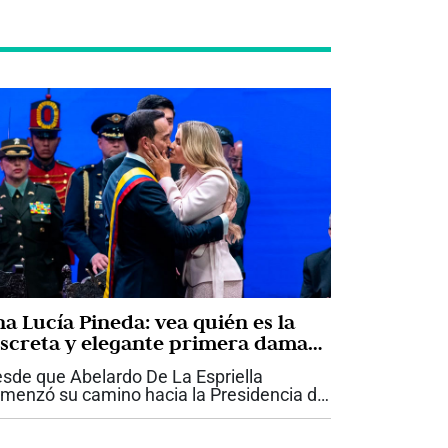
na Lucía Pineda: vea quién es la
iscreta y elegante primera dama
ue acompaña a Abelardo De La
sde que Abelardo De La Espriella
priella
menzó su camino hacia la Presidencia de
lombia, Ana Lucía Pineda ha llamado la
ención por una característica que ha