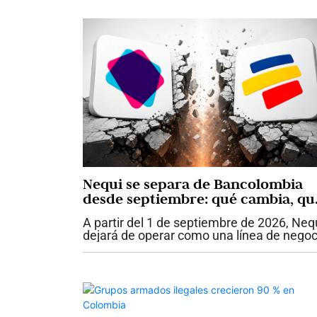
Nequi se separa de Bancolombia
desde septiembre: qué cambia, qu
sigue igual y qué deben tener en
A partir del 1 de septiembre de 2026, Neq
cuenta los usuarios
dejará de operar como una línea de negoc
de Bancolombia y se convertirá en Nequi
S.A. Compañía de Financiamiento, una
entidad independiente que hará parte...