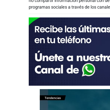
no compartir información personal con des
programas sociales a través de los canales