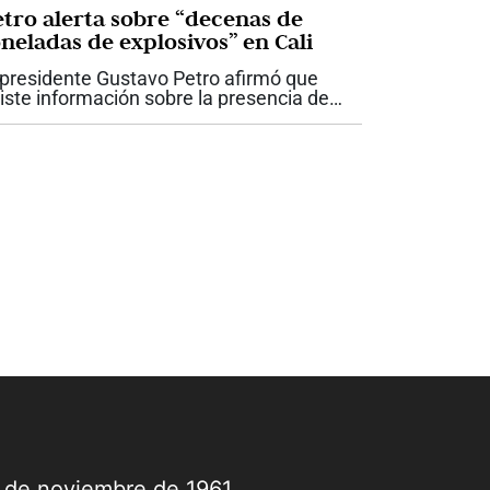
etro alerta sobre “decenas de
oneladas de explosivos” en Cali
 presidente Gustavo Petro afirmó que
iste información sobre la presencia de
plosivos en Cali y otras zonas del país
e podrían ser utilizados para cometer
tos terroristas antes de la posesión...
9 de noviembre de 1961