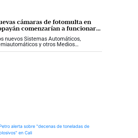
uevas cámaras de fotomulta en
opayán comenzarían a funcionar
 15 de agosto
s nuevos Sistemas Automáticos,
miautomáticos y otros Medios
cnológicos para la Detección de
fracciones de Tránsito (SAST)
menzarían a operar a partir del próximo
 de agosto de 2026 en la...