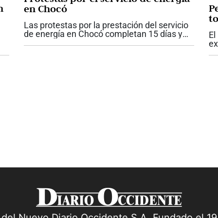
n
P
en Chocó
t
Las protestas por la prestación del servicio
de energía en Chocó completan 15 días y
El
mantienen bloqueos en cinco municipios
ex
atendidos por la empresa de energía
e
ex
Dispac. Las comunidades responsabilizan
a
qu
a...
ac
a del Nuevo Diario Occidente S.A. Fundado el 1