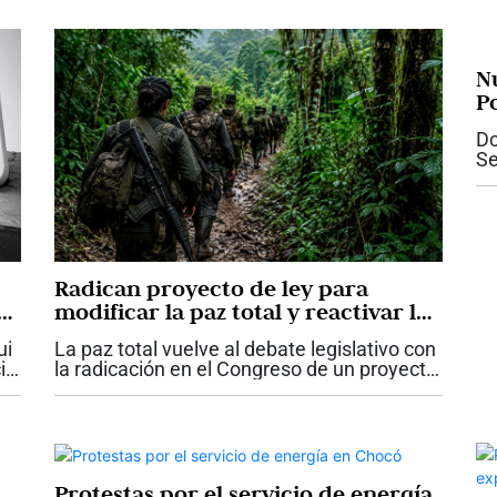
N
P
el
Do
Se
Te
In
co
15
Radican proyecto de ley para
é
modificar la paz total y reactivar las
órdenes de captura suspendidas
ui
La paz total vuelve al debate legislativo con
io
la radicación en el Congreso de un proyecto
de ley que propone modificar y derogar
varias disposiciones de la Ley 2272 de
2022. La iniciativa plantea...
Protestas por el servicio de energía