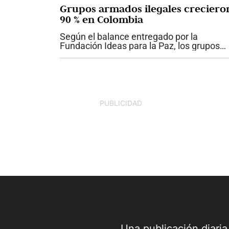
Grupos armados ilegales creciero
90 % en Colombia
Según el balance entregado por la
Fundación Ideas para la Paz, los grupos
armados ilegales en Colombia pasaron d
15.120 integrantes en diciembre de 2022 
28.802 en julio de 2026, lo que representa
un...
PUBLICIDAD
Una publicación diari