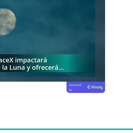
powered
by