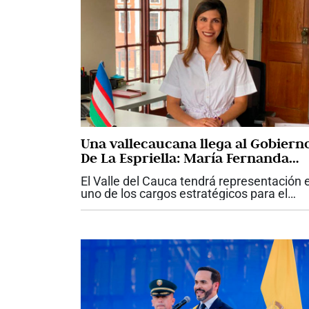
Una vallecaucana llega al Gobiern
De La Espriella: María Fernanda
Santa, nueva viceministra de
El Valle del Cauca tendrá representación 
Infraestructura
uno de los cargos estratégicos para el
desarrollo de las grandes obras del país.
María Fernanda Santa fue designada co
nueva viceministra de...