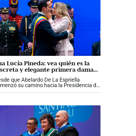
na Lucía Pineda: vea quién es la
iscreta y elegante primera dama
ue acompaña a Abelardo De La
sde que Abelardo De La Espriella
priella
menzó su camino hacia la Presidencia de
lombia, Ana Lucía Pineda ha llamado la
ención por una característica que ha
ntenido incluso en los momentos de
yor...