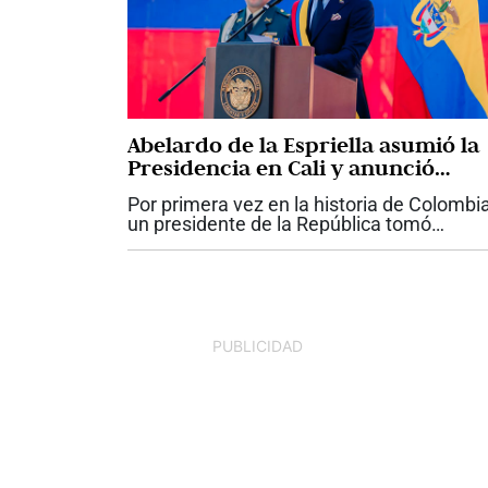
Abelardo de la Espriella asumió la
Presidencia en Cali y anunció
ofensiva contra el crimen y la
Por primera vez en la historia de Colombia
corrupción
un presidente de la República tomó
posesión de su cargo en Cali. Abelardo de
Espriella asumió este 7 de agosto la jefat
del Estado en una jornada que...
PUBLICIDAD