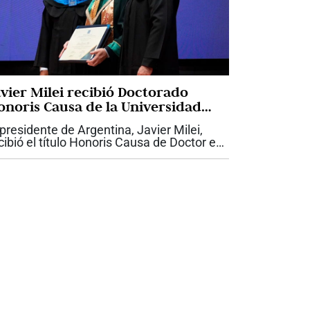
avier Milei recibió Doctorado
onoris Causa de la Universidad
ntiago de Cali
 presidente de Argentina, Javier Milei,
cibió el título Honoris Causa de Doctor en
ministración otorgado por la Universidad
ntiago de Cali, USC, durante su visita a la
pital vallecaucana para...