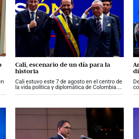
o
Cali, escenario de un día para la
A
historia
d
q
en
Cali estuvo este 7 de agosto en el centro de
De
Es
la vida política y diplomática de Colombia.
co
La posesión de Abelardo de la Espriella
Co
mo
como presidente de la República, la primera
at
realizada fuera de Bogotá,...
ma
ma