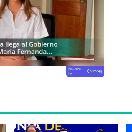
powered
by