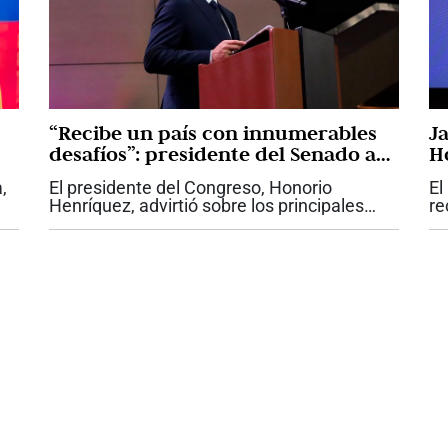
“Recibe un país con innumerables
J
desafíos”: presidente del Senado a
H
De la Espriella
Sa
,
El presidente del Congreso, Honorio
El
Henríquez, advirtió sobre los principales
re
 la
desafíos que, a su juicio, deberá enfrentar el
Ad
ura
gobierno de Abelardo de la Espriella,
Sa
durante el discurso que pronunció...
ca