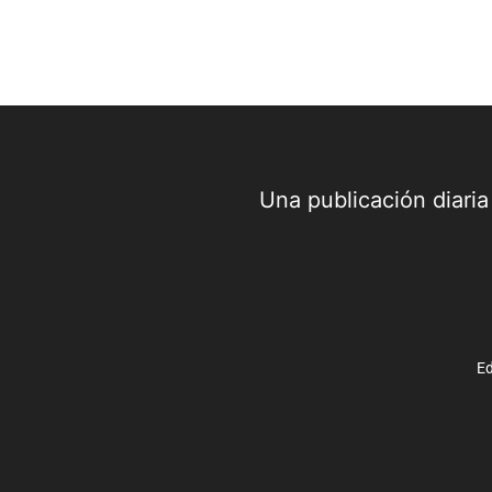
récords musicales y espectáculos...
Una publicación diari
Ed