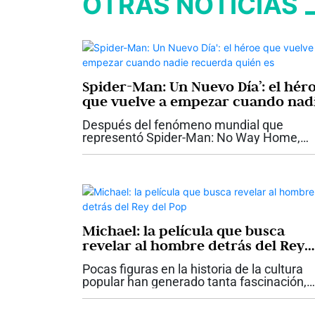
OTRAS NOTICIAS
Spider-Man: Un Nuevo Día’: el hér
que vuelve a empezar cuando nad
recuerda quién es
Después del fenómeno mundial que
representó Spider-Man: No Way Home,
muchos se preguntaban cuál sería el
siguiente paso para uno de los superhéro
más queridos del cine. La respuesta llega
con...
Michael: la película que busca
revelar al hombre detrás del Rey
del Pop
Pocas figuras en la historia de la cultura
popular han generado tanta fascinación,
admiración y misterio como Michael
Jackson. Su nombre no solo está ligado a