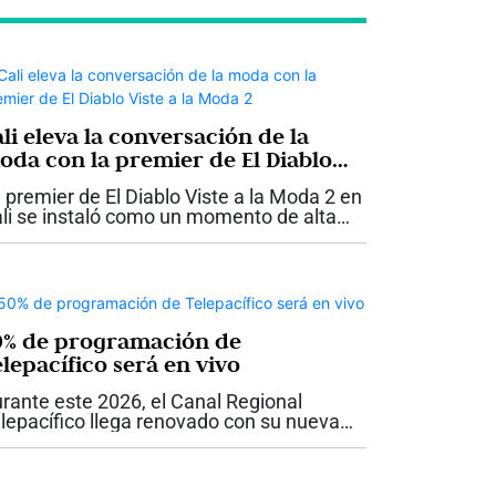
li eleva la conversación de la
oda con la premier de El Diablo
ste a la Moda 2
 premier de El Diablo Viste a la Moda 2 en
li se instaló como un momento de alta
ctura estética y cultural, donde la moda, el
ne y la industria coincidieron en una
cena que proyecta a la ciudad...
0% de programación de
lepacífico será en vivo
rante este 2026, el Canal Regional
lepacífico llega renovado con su nueva
rrilla de programación, con espacios más
rcanos, participativos y en tiempo real.
ora la mitad de la programación...