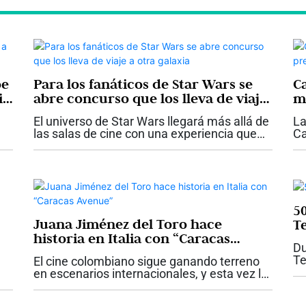
oe
Para los fanáticos de Star Wars se
Ca
ie
abre concurso que los lleva de viaje
m
a otra galaxia
Vi
El universo de Star Wars llegará más allá de
La
las salas de cine con una experiencia que
Ca
llevará a uno de los fanáticos de la saga
le
es
hasta el Kennedy Space Center Visitor
ci
Complex en Orlando, Florida. Con...
es
5
Juana Jiménez del Toro hace
Te
historia en Italia con “Caracas
Du
Avenue”
Te
El cine colombiano sigue ganando terreno
pa
en escenarios internacionales, y esta vez lo
ce
hace con nombre propio. La actriz, directora
Ah
y productora Juana Jiménez del Toro se