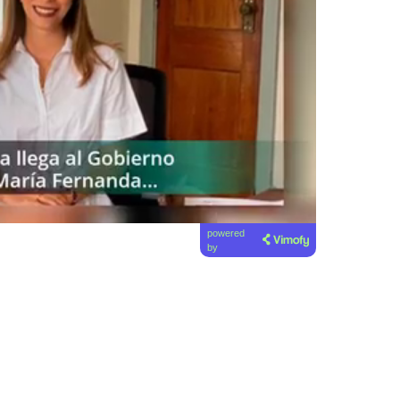
powered
by