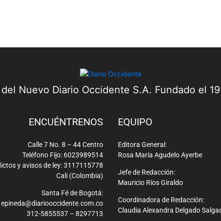
convierte en la primera colombiana...
a del Nuevo Diario Occidente S.A. Fundado el 1
ENCUÉNTRENOS
EQUIPO
Calle 7 No. 8 – 44 Centro
Editora General:
Teléfono Fijo: 6023989514
Rosa María Agudelo Ayerbe
ictos y avisos de ley: 3117115778
Jefe de Redacción:
Cali (Colombia)
Mauricio Ríos Giraldo
Santa Fé de Bogotá:
Coordinadora de Redacción:
epineda@diariooccidente.com.co
Claudia Alexandra Delgado Salga
312-5855537 – 8297713