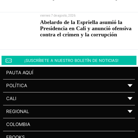
viernes 7 de agosto, 2026
Abelardo de la Espriella asumió la
Presidencia en Cali y anunció ofensiva
contra el crimen y la corrupción
¡SUSCRÍBETE A NUESTRO BOLETÍN DE NOTICIAS!
PAUTA AQUÍ
POLÍTICA
▼
CALI
▼
REGIONAL
▼
COLOMBIA
EBOOKS