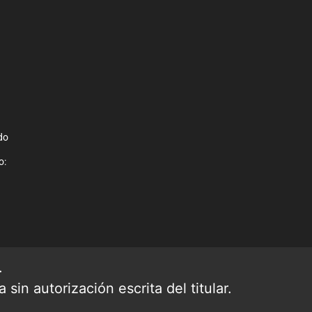
do
o:
.
sin autorización escrita del titular.