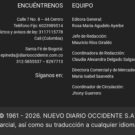
ENCUÉNTRENOS
EQUIPO
Calle 7 No. 8 – 44 Centro
Editora General:
Teléfono Fijo: 6023989514
Rosa María Agudelo Ayerbe
ictos y avisos de ley: 3117115778
Jefe de Redacción:
Cali (Colombia)
Mauricio Ríos Giraldo
Santa Fé de Bogotá:
Coordinadora de Redacción:
epineda@diariooccidente.com.co
Claudia Alexandra Delgado Salga
312-5855537 – 8297713
Directora Comercial y de Mercade
Síganos en:
Maria Isabel Saavedra
Coordinador de Circulación:
Jhony Guerrero
© 1961 - 2026. NUEVO DIARIO OCCIDENTE S.A
rcial, así como su traducción a cualquier idioma 