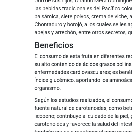
Uno de sus hijos, Orlando Mera Dominguez
las bebidas tradicionales del Pacífico col
balsámica, siete polvos, crema de viche, 
Chontaduro y borojó, a los cuales se les a
abejas y arrechón, entre otros secretos, q
Beneficios
El consumo de esta fruta en diferentes rec
su alto contenido de ácidos grasos poliins
enfermedades cardiovasculares; es benéfi
índice glucémico, aportando los aminoác
organismo.
Según los estudios realizados, el consumo
fuente natural de carotenoides, como beta
licopeno; contribuye al cuidado de la piel,
carotenoides y favorece la salud del intest
también ayuda a mantener el peso corpor