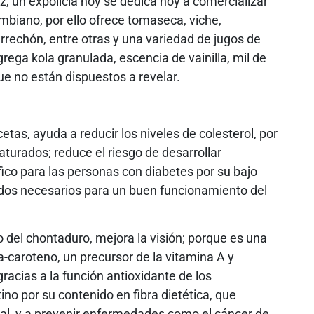
, un expolicía hoy se dedica hoy a comercializar
ombiano, por ello ofrece tomaseca, viche,
arrechón, entre otras y una variedad de jugos de
grega kola granulada, escencia de vainilla, mil de
ue no están dispuestos a revelar.
etas, ayuda a reducir los niveles de colesterol, por
aturados; reduce el riesgo de desarrollar
co para las personas con diabetes por su bajo
idos necesarios para un buen funcionamiento del
 del chontaduro, mejora la visión; porque es una
-caroteno, un precursor de la vitamina A y
 gracias a la función antioxidante de los
ino por su contenido en fibra dietética, que
al, y a prevenir enfermedades como el cáncer de