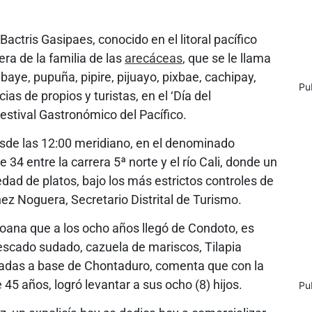
actris Gasipaes, conocido en el litoral pacífico
a de la familia de las
arecáceas
, que se le llama
aye, pupuña, pipire, pijuayo, pixbae, cachipay,
Pu
cias de propios y turistas, en el ‘Día del
Festival Gastronómico del Pacífico.
esde las 12:00 meridiano, en el denominado
 34 entre la carrera 5ª norte y el río Cali, donde un
dad de platos, bajo los más estrictos controles de
nez Noguera, Secretario Distrital de Turismo.
ana que a los ocho años llegó de Condoto, es
escado sudado, cazuela de mariscos, Tilapia
adas a base de Chontaduro, comenta que con la
 45 años, logró levantar a sus ocho (8) hijos.
Pu