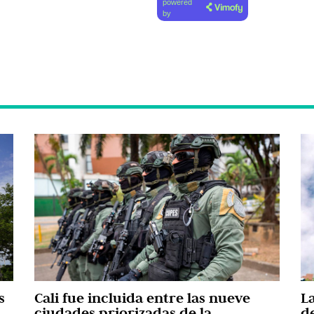
powered
by
s
Cali fue incluida entre las nueve
L
a
ciudades priorizadas de la
d