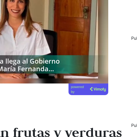
Pu
powered
by
Pu
 frutas y verduras