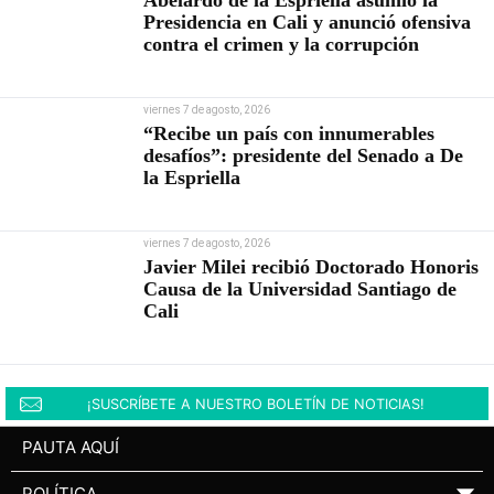
Abelardo de la Espriella asumió la
Presidencia en Cali y anunció ofensiva
contra el crimen y la corrupción
viernes 7 de agosto, 2026
“Recibe un país con innumerables
desafíos”: presidente del Senado a De
la Espriella
viernes 7 de agosto, 2026
Javier Milei recibió Doctorado Honoris
Causa de la Universidad Santiago de
Cali
¡SUSCRÍBETE A NUESTRO BOLETÍN DE NOTICIAS!
PAUTA AQUÍ
POLÍTICA
▼