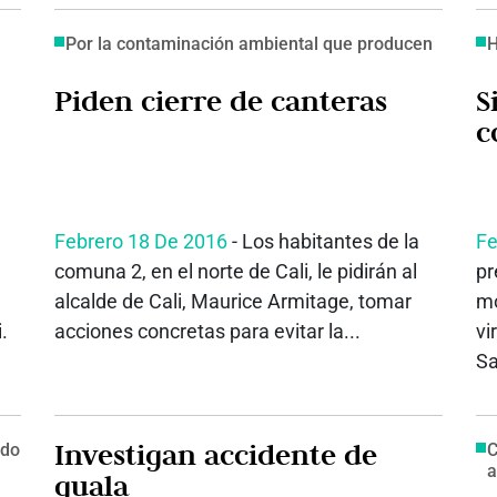
Por la contaminación ambiental que producen
H
Piden cierre de canteras
S
c
Febrero 18 De 2016
- Los habitantes de la
Fe
comuna 2, en el norte de Cali, le pidirán al
pr
alcalde de Cali, Maurice Armitage, tomar
mo
.
acciones concretas para evitar la...
vi
Sa
Investigan accidente de
ido
C
a
guala