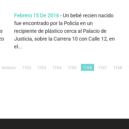
Febrero 15 De 2016
- Un bebé recien nacido
fue encontrado por la Policía en un
es
recipiente de plástico cerca al Palacio de
zo
Justicia, sobre la Carrera 10 con Calle 12, en
el...
‹ Anterior
1192
1193
1194
1195
1196
1197
1198