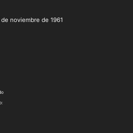
9 de noviembre de 1961
do
o: