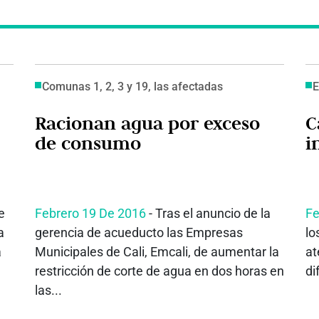
Comunas 1, 2, 3 y 19, las afectadas
E
Racionan agua por exceso
C
de consumo
i
e
Febrero 19 De 2016
- Tras el anuncio de la
Fe
a
gerencia de acueducto las Empresas
lo
a
Municipales de Cali, Emcali, de aumentar la
at
restricción de corte de agua en dos horas en
di
las...