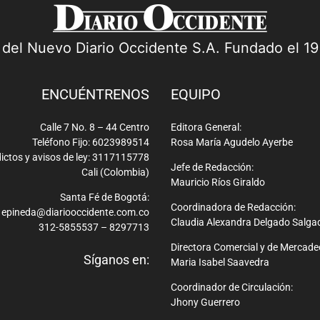
a del Nuevo Diario Occidente S.A. Fundado el 1
ENCUÉNTRENOS
EQUIPO
Calle 7 No. 8 – 44 Centro
Editora General:
Teléfono Fijo: 6023989514
Rosa María Agudelo Ayerbe
ictos y avisos de ley: 3117115778
Jefe de Redacción:
Cali (Colombia)
Mauricio Ríos Giraldo
Santa Fé de Bogotá:
Coordinadora de Redacción:
epineda@diariooccidente.com.co
Claudia Alexandra Delgado Salga
312-5855537 – 8297713
Directora Comercial y de Mercade
Síganos en:
Maria Isabel Saavedra
Coordinador de Circulación:
Jhony Guerrero