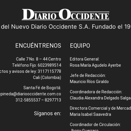
a del Nuevo Diario Occidente S.A. Fundado el 1
ENCUÉNTRENOS
EQUIPO
Calle 7 No. 8 – 44 Centro
Editora General:
Teléfono Fijo: 6023989514
Rosa María Agudelo Ayerbe
ctos y avisos de ley: 3117115778
Jefe de Redacción:
Cali (Colombia)
Mauricio Ríos Giraldo
Santa Fé de Bogotá:
Coordinadora de Redacción:
epineda@diariooccidente.com.co
Claudia Alexandra Delgado Salg
312-5855537 – 8297713
Directora Comercial y de Mercad
Síganos en:
Maria Isabel Saavedra
Coordinador de Circulación:
Jhony Guerrero