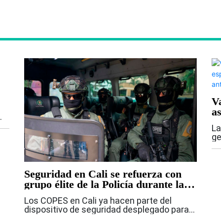
s
V
a
r
os
La
Ca
ge
pr
.
du
ag
pi
Seguridad en Cali se refuerza con
grupo élite de la Policía durante la
posesión presidencial
Los COPES en Cali ya hacen parte del
dispositivo de seguridad desplegado para
acompañar la jornada de posesión