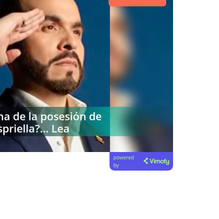
powered
by