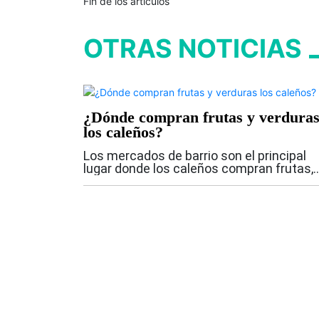
Fin de los artículos
OTRAS NOTICIAS
¿Dónde compran frutas y verdura
los caleños?
Los mercados de barrio son el principal
lugar donde los caleños compran frutas,
verduras y hortalizas, según los resultad
del módulo alimentario de la Encuesta de
Percepción Ciudadana 2025, presentada..