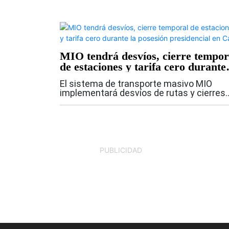
MIO tendrá desvíos, cierre tempor
de estaciones y tarifa cero durante 
posesión presidencial en Cali
El sistema de transporte masivo MIO
implementará desvíos de rutas y cierres
temporales de estaciones debido a las
medidas de movilidad y los protocolos de
seguridad establecidos para los actos d
posesión...
PUBLICIDAD