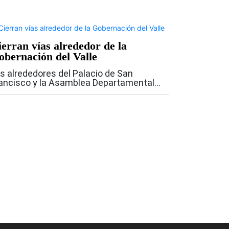
ierran vías alrededor de la
obernación del Valle
s alrededores del Palacio de San
ancisco y la Asamblea Departamental
rmanecerán con cierres viales
mporales como parte del dispositivo de
guridad dispuesto para la posesión
esidencial de Abelardo...