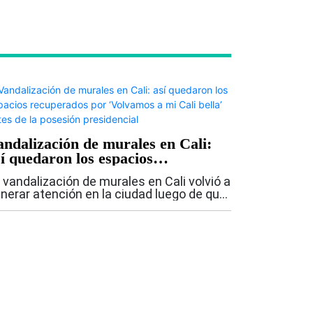
andalización de murales en Cali:
sí quedaron los espacios
ecuperados por ‘Volvamos a mi
 vandalización de murales en Cali volvió a
li bella’ antes de la posesión
nerar atención en la ciudad luego de que,
esidencial
rante la madrugada de este jueves 6 de
osto, varias personas realizaran
ntadas con aerosol sobre los muros...