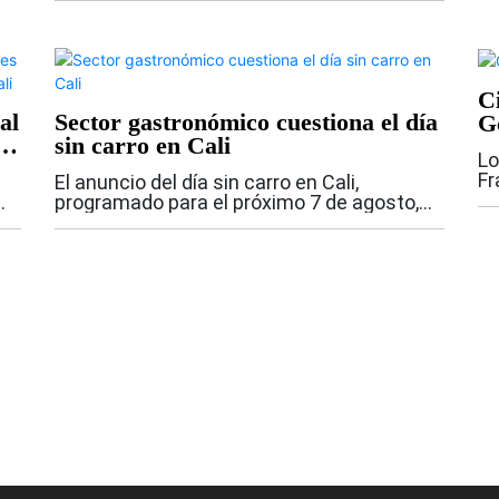
presidencial en la capital del Valle del
Cauca. La llegada de este grupo
especializado busca...
C
al
Sector gastronómico cuestiona el día
G
la
sin carro en Cali
Lo
Fr
El anuncio del día sin carro en Cali,
pe
programado para el próximo 7 de agosto,
te
provocó la reacción de la Asociación
se
Gastronómica de Colombia, que manifestó
pr
e
su preocupación por los efectos que la
medida...