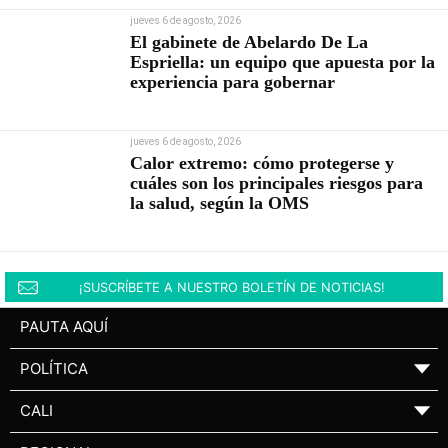
jueves 6 de agosto, 2026
El gabinete de Abelardo De La
Espriella: un equipo que apuesta por la
experiencia para gobernar
jueves 6 de agosto, 2026
Calor extremo: cómo protegerse y
cuáles son los principales riesgos para
la salud, según la OMS
¡SUSCRÍBETE A NUESTRO BOLETÍN DE NOTICIAS!
PAUTA AQUÍ
POLÍTICA
▼
CALI
▼