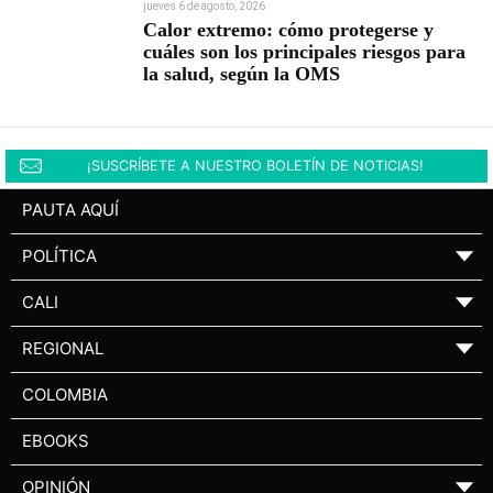
jueves 6 de agosto, 2026
Calor extremo: cómo protegerse y
cuáles son los principales riesgos para
la salud, según la OMS
¡SUSCRÍBETE A NUESTRO BOLETÍN DE NOTICIAS!
PAUTA AQUÍ
POLÍTICA
▼
CALI
▼
REGIONAL
▼
COLOMBIA
EBOOKS
OPINIÓN
▼