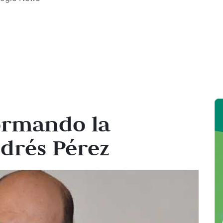
a
ormando la
drés Pérez