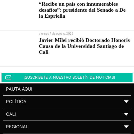
“Recibe un país con innumerables
desafíos”: presidente del Senado a De
la Espriella
viernes 7 de agosto, 2026
Javier Milei recibió Doctorado Honoris
Causa de la Universidad Santiago de
Cali
¡SUSCRÍBETE A NUESTRO BOLETÍN DE NOTICIAS!
PAUTA AQUÍ
POLÍTICA
▼
CALI
▼
REGIONAL
▼