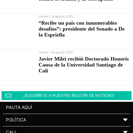
viernes 7 de agosto, 2026
“Recibe un país con innumerables
desafíos”: presidente del Senado a De
la Espriella
viernes 7 de agosto, 2026
Javier Milei recibió Doctorado Honoris
Causa de la Universidad Santiago de
Cali
¡SUSCRÍBETE A NUESTRO BOLETÍN DE NOTICIAS!
PAUTA AQUÍ
POLÍTICA
▼
CALI
▼