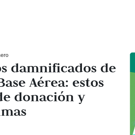
nero
s damnificados de
Base Aérea: estos
de donación y
timas