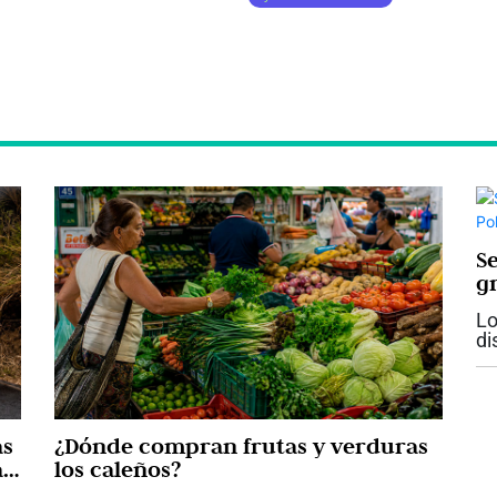
S
gr
p
Lo
di
ac
pr
Ca
es
as
¿Dónde compran frutas y verduras
ar
los caleños?