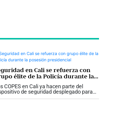
eguridad en Cali se refuerza con
upo élite de la Policía durante la
osesión presidencial
s COPES en Cali ya hacen parte del
spositivo de seguridad desplegado para
ompañar la jornada de posesión
esidencial en la capital del Valle del
uca. La llegada de este grupo
pecializado busca...