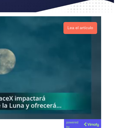
Lea el artículo
powered
by