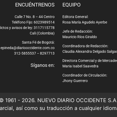
ENCUÉNTRENOS
EQUIPO
Calle 7 No. 8 – 44 Centro
Editora General:
Teléfono Fijo: 6023989514
Rosa María Agudelo Ayerbe
ictos y avisos de ley: 3117115778
Jefe de Redacción:
Cali (Colombia)
Mauricio Ríos Giraldo
Santa Fé de Bogotá:
Coordinadora de Redacción:
epineda@diariooccidente.com.co
Claudia Alexandra Delgado Salga
312-5855537 – 8297713
Directora Comercial y de Mercade
Síganos en:
Maria Isabel Saavedra
Coordinador de Circulación:
Jhony Guerrero
© 1961 - 2026. NUEVO DIARIO OCCIDENTE S.A
rcial, así como su traducción a cualquier idioma 