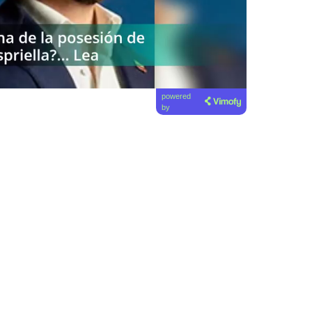
powered
by