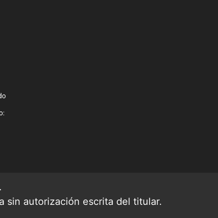
do
o:
.
sin autorización escrita del titular.