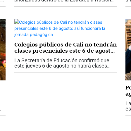
Espriella
os
de Seguridad impulsada por el presidente
pr
a
Abelardo De la Espriella. El anuncio se dio
An
tras la Primera Cumbre de Seguridad,...
re
Colegios públicos de Cali no tendrán
clases presenciales este 6 de agosto:
así funcionará la jornada
La Secretaría de Educación confirmó que
pedagógica
este jueves 6 de agosto no habrá clases
presenciales en los colegios públicos de
Cali. La medida se adoptó con motivo de la
jornada cultural programada en la...
Po
a
m
La
c
es
un
pr
de