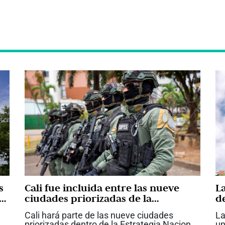
s
Cali fue incluida entre las nueve
L
a
ciudades priorizadas de la
d
Estrategia Nacional de Seguridad
d
Cali hará parte de las nueve ciudades
La
del Gobierno de Abelardo De la
a
priorizadas dentro de la Estrategia Nacional
un