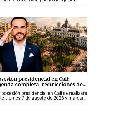
onunciamiento divulgado por el concejal
drés Escobar sobre el proceso legal
lacionado con la instalación del...
sesión presidencial en Cali:
genda completa, restricciones de
ovilidad y delegaciones
 posesión presidencial en Cali se realizará
onfirmadas para el 7 de agosto
te viernes 7 de agosto de 2026 y marcará
 hecho sin precedentes en Colombia. Por
imera vez, la ceremonia de transmisión
 mando tendrá lugar fuera...