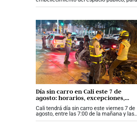
engalanar la ciudad con motivo de los act
de posesión del presidente Abelardo De l
Espriella, la Unidad Administrativa...
Día sin carro en Cali este 7 de
agosto: horarios, excepciones,
multa y tarifa cero en el MIO
Cali tendrá día sin carro este viernes 7 de
agosto, entre las 7:00 de la mañana y las
8:00 de la noche, como parte de las
medidas adoptadas por la Alcaldía con
motivo de la posesión...